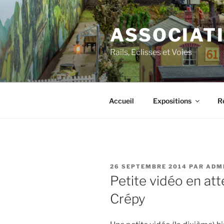
Aller
au
ASSOCIAT
contenu
principal
Rails, Eclisses et Voies
Accueil
Expositions
R
PUBLIÉ
26 SEPTEMBRE 2014
PAR
ADM
LE
Petite vidéo en att
Crépy