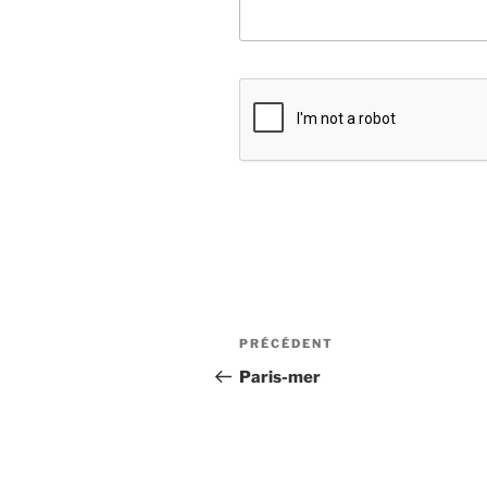
Navigation
Article
PRÉCÉDENT
de
précédent
Paris-mer
l’article