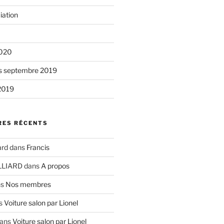
iation
2020
is septembre 2019
2019
ES RÉCENTS
ard
dans
Francis
LLIARD
dans
A propos
ns
Nos membres
s
Voiture salon par Lionel
ans
Voiture salon par Lionel