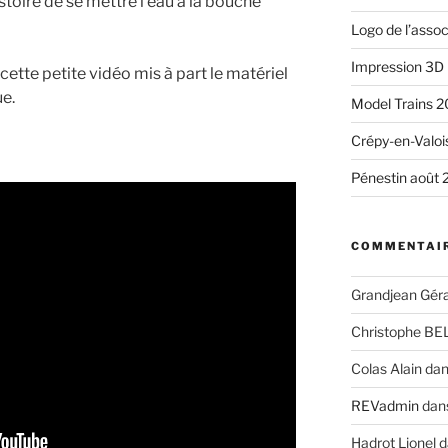
stoire de se mettre l’eau à la bouche
Logo de l’assoc
Impression 3D
cette petite vidéo mis à part le matériel
ue.
Model Trains 
Crépy-en-Valo
Pénestin août 
COMMENTAIR
Grandjean Gér
Christophe BE
Colas Alain
da
REVadmin
dan
Hadrot Lionel
d