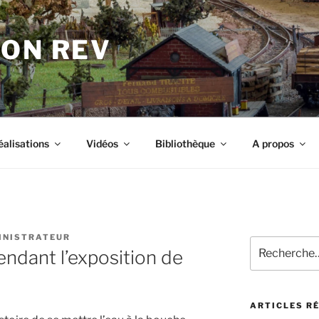
ION REV
éalisations
Vidéos
Bibliothèque
A propos
INISTRATEUR
Recherche
endant l’exposition de
pour
:
ARTICLES R